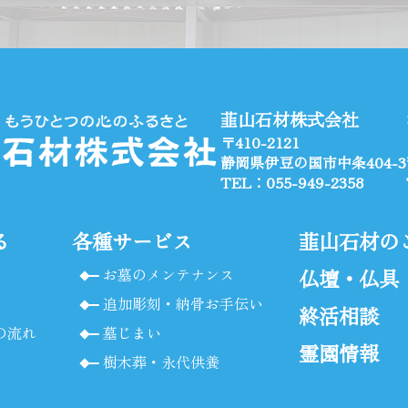
韮山石材株式会社
〒410-2121
静岡県伊豆の国市中条404-3
TEL：055-949-2358
る
各種サービス
韮山石材の
お墓のメンテナンス
仏壇・仏具
追加彫刻・納骨お手伝い
終活相談
の流れ
墓じまい
霊園情報
樹木葬・永代供養