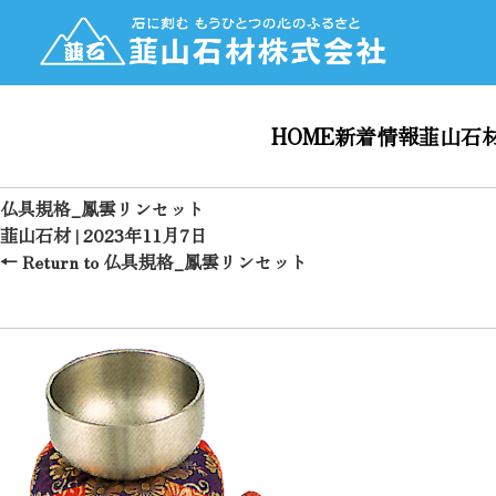
HOME
新着情報
韮山石
仏具規格_鳳雲リンセット
韮山石材
|
2023年11月7日
←
Return to 仏具規格_鳳雲リンセット