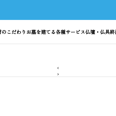
材のこだわり
お墓を建てる
各種サービス
仏壇・仏具
終
‹
›